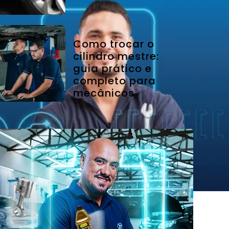
Como trocar o
cilindro mestre:
guia prático e
completo para
mecânicos