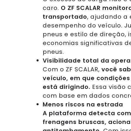
caro.
O ZF SCALAR
monitor
transportado
, ajudando a 
desempenho do veículo. J
pneus e estilo de direção, 
economias significativas de
pneus.
Visibilidade total da oper
Com o ZF SCALAR,
você sa
veículo, em que condições
está dirigindo.
Essa visão 
com base em dados concret
Menos riscos na estrada
A plataforma detecta co
frenagens bruscas, acion
antitombamento.
Com isso,