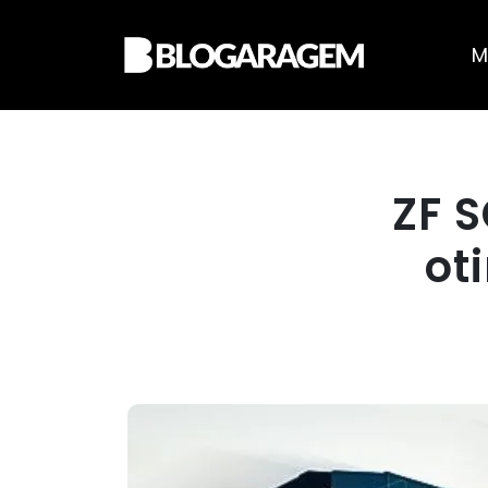
M
ZF 
ot