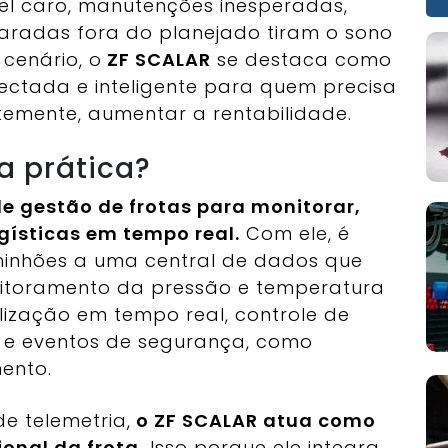
vel caro, manutenções inesperadas,
aradas fora do planejado tiram o sono
 cenário, o
ZF SCALAR
se destaca como
nectada e inteligente para quem precisa
ntemente, aumentar a rentabilidade.
a prática?
e gestão de frotas para monitorar,
gísticas em tempo real.
Com ele, é
minhões a uma central de dados que
nitoramento da pressão e temperatura
lização em tempo real, controle de
s e eventos de segurança, como
ento.
e telemetria,
o ZF SCALAR atua como
onal da frota.
Isso porque ele integra