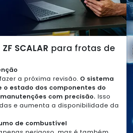
o
ZF SCALAR
para frotas de
enção
azer a próxima revisão.
O sistema
 o estado dos componentes do
 manutenções com precisão.
Isso
das e aumenta a disponibilidade da
umo de combustível
 apenas perigoso, mas é também