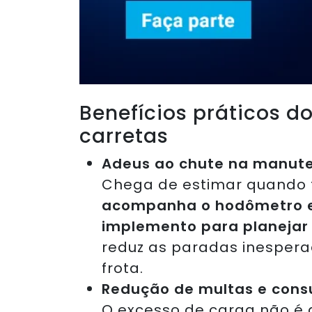
Benefícios práticos d
carretas
Adeus ao chute na manut
Chega de estimar quando f
acompanha o hodômetro e
implemento para planejar
reduz as paradas inespera
frota.
Redução de multas e cons
O excesso de carga não é