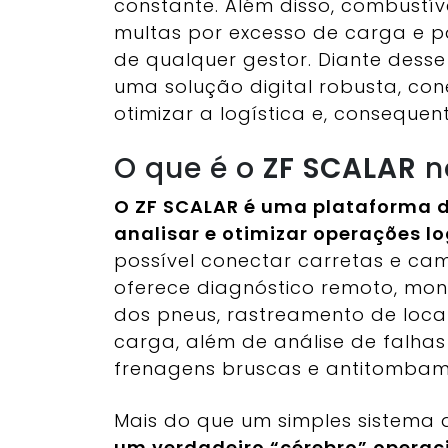
constante. Além disso, combustí
multas por excesso de carga e p
de qualquer gestor. Diante desse
uma solução digital robusta, co
otimizar a logística e, conseque
O que é o
ZF SCALAR
n
O ZF SCALAR é uma plataforma d
analisar e otimizar operações lo
possível conectar carretas e ca
oferece diagnóstico remoto, mo
dos pneus, rastreamento de loca
carga, além de análise de falha
frenagens bruscas e antitombam
Mais do que um simples sistema d
um verdadeiro “cérebro” operaci