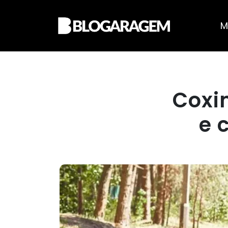
M
Coxi
e 