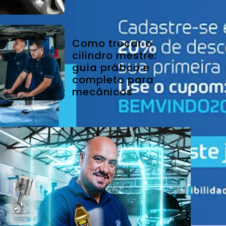
Como trocar o
cilindro mestre:
guia prático e
completo para
mecânicos