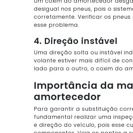
Um coxim do amortecedor desga
desigual nos pneus, pois o sist
corretamente. Verificar os pneus
esse problema.
4. Direção instável
Uma direção solta ou instável ind
volante estiver mais difícil de co
lado para o outro, o coxim do a
Importância da ma
amortecedor
Para garantir a substituição cor
fundamental realizar uma inspe
e direção do veículo, pois esse 
componentes. Veja os pontos a s