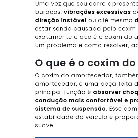
Uma vez que seu carro apresent
buracos,
vibrações excessivas
ao
direção instável
ou até mesmo
d
estar sendo causado pelo coxim
exatamente o que é o coxim do 
um problema e como resolver, 
O que é o coxim d
O coxim do amortecedor, també
amortecedor, é uma peça feita d
principal função é
absorver choq
condução mais confortável e p
sistema de suspensão
. Esse co
estabilidade do veículo e propo
suave.