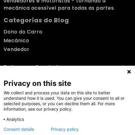
vendedores e motoristas - tornando a
mecânica acessível para todas as partes.
Categorias do Blog
Dono do Carro
Mecânico
Vendedor
Entre em Contato
contato@blogaragem.com.br
Privacy on this site
We collect and process your data on this site to better
Políticas de Privacidade
understand how it is used. You can give your consent to all or
selected purposes, or you can decline them all. For more
Acesse nossas políticas
information, see our privacy policy.
Analytics
Consent details
Privacy policy